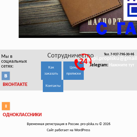
Сотрудничество
Тел. 7-937-796-30-96
Мы в
kupi.propisku@gmai
социальных
Telegram:
Нажмите тут
сетях:
Как
Цена
заказать
прописки
ВКОНТАКТЕ
Контакты
ОДНОКЛАССНИКИ
Временная регистрация в России. pro-piska.ru © 2026
Сайт работает на WordPress